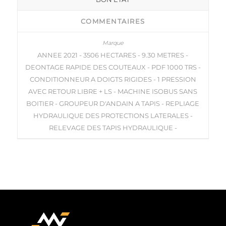
COMMENTAIRES
ANNEE 2021 - 3506 HECTARES - 9.30 METRES -
DEONTAGE RAPIDE DES COUTEAUX - PDF 1000 TRS -
CONDITIONNEUR A DOIGTS RIGIDES - 1 PRESSION
AVEC RETOUR LIBRE + LS - MACHINE ISOBUS SANS
BOITIER - GROUPEUR D'ANDAIN A TAPIS - REPLIAGE
HYDRAULIQUE DES PROTECTIONS LATERALES -
RELEVAGE DES TAPIS HYDRAULIQUE -