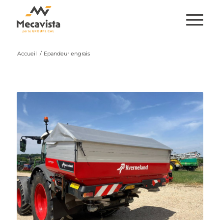
Accueil
/
Epandeur engrais