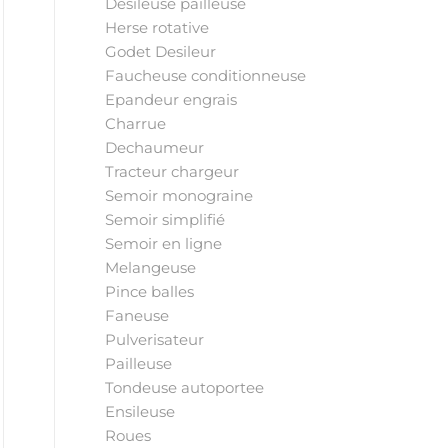
Desileuse pailleuse
Herse rotative
Godet Desileur
Faucheuse conditionneuse
Epandeur engrais
Charrue
Dechaumeur
Tracteur chargeur
Semoir monograine
Semoir simplifié
Semoir en ligne
Melangeuse
Pince balles
Faneuse
Pulverisateur
Pailleuse
Tondeuse autoportee
Ensileuse
Roues