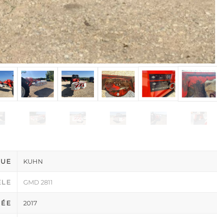
UE
KUHN
LE
GMD 2811
NÉE
2017