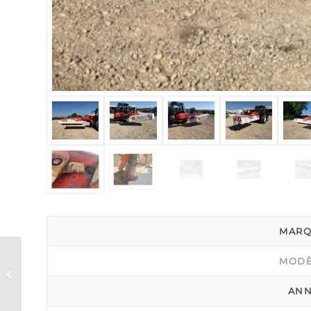
MARQ
MODÈ
VICON – RV 5220 Plus
AN