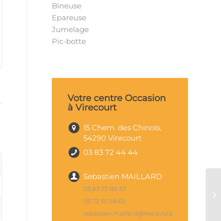
Bineuse
Epareuse
Jumelage
Pic-botte
Votre centre Occasion
à Virecourt
15 Chem. des Chinois,
54290 Virecourt
03 83 72 44 44
Sebastien MAILLARD
03 83 72 80 32
06 72 50 58 63
sebastien.maillard@Mecavista.fr