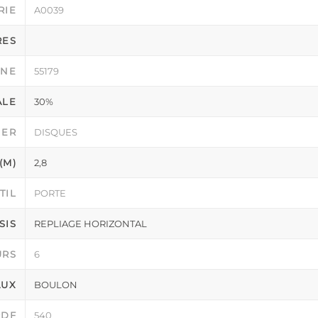
RIE
A0039
RES
RNE
55179
ALE
30%
IER
DISQUES
(M)
2,8
TIL
PORTE
SIS
REPLIAGE HORIZONTAL
URS
6
AUX
BOULON
PDF
540