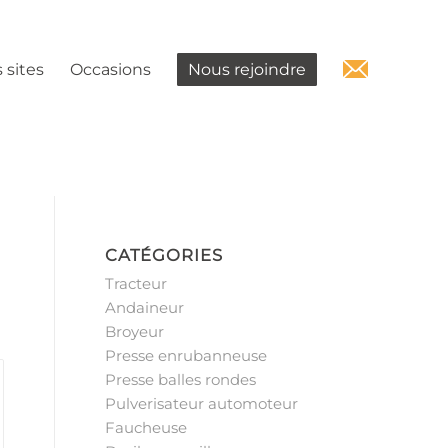
 sites
Occasions
Nous rejoindre
CATÉGORIES
Tracteur
Andaineur
Broyeur
Presse enrubanneuse
Presse balles rondes
Pulverisateur automoteur
Faucheuse