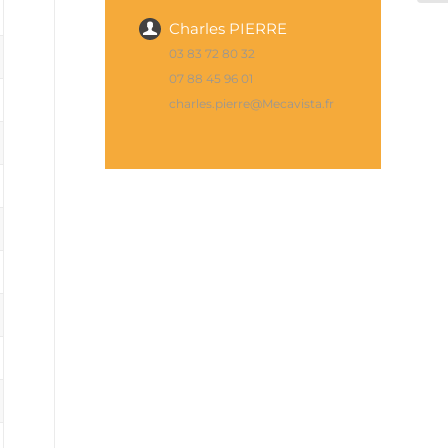
Charles PIERRE
03 83 72 80 32
07 88 45 96 01
charles.pierre@Mecavista.fr